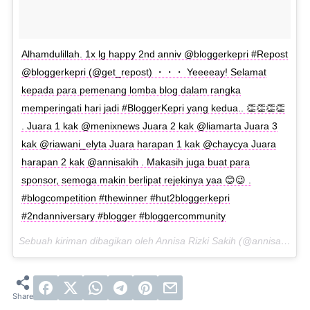
Alhamdulillah. 1x lg happy 2nd anniv @bloggerkepri #Repost
@bloggerkepri (@get_repost) ・・・ Yeeeeay! Selamat
kepada para pemenang lomba blog dalam rangka
memperingati hari jadi #BloggerKepri yang kedua.. 👏👏👏👏
. Juara 1 kak @menixnews Juara 2 kak @liamarta Juara 3
kak @riawani_elyta Juara harapan 1 kak @chaycya Juara
harapan 2 kak @annisakih . Makasih juga buat para
sponsor, semoga makin berlipat rejekinya yaa 😊😉 .
#blogcompetition #thewinner #hut2bloggerkepri
#2ndanniversary #blogger #bloggercommunity
Sebuah kiriman dibagikan oleh Annisa Rizki Sakih (@annisakih) pada