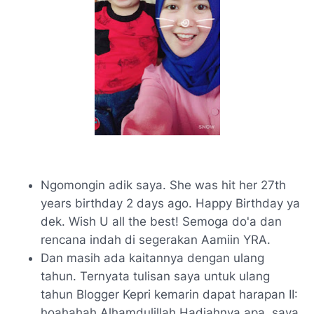
Ngomongin
adik saya.
She was hit her 27th
years birthday 2 days ago.
Happy Birthday ya
dek.
Wish U all the best!
Semoga
do'a
dan
rencana indah di segerakan
Aamiin YRA.
Dan masih ada kaitannya dengan ulang
tahun. Ternyata tulisan saya untuk ulang
tahun Blogger Kepri kemarin dapat harapan II:
hoahahah Alhamdulillah.
Hadiahnya apa, saya