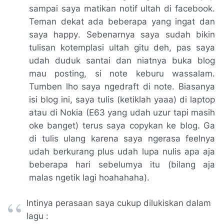
sampai saya matikan notif ultah di
facebook
.
Teman dekat ada beberapa yang ingat dan
saya
happy
. Sebenarnya saya sudah bikin
tulisan kotemplasi ultah
gitu deh,
pas saya
udah
duduk santai dan niatnya buka
blog
mau
posting
, si
note
keburu
wassalam
.
Tumben lho
saya
ngedraft
di
note
. Biasanya
isi
blog
ini, saya tulis (ketiklah yaaa) di laptop
atau di Nokia (E63 yang udah uzur tapi masih
oke banget) terus saya
copykan
ke
blog. Ga
di tulis ulang karena saya
ngerasa feelnya
udah
berkurang
plus udah
lupa nulis apa
aja
beberapa hari sebelumya itu (bilang
aja
malas
ngetik
lagi
hoahahaha).
Intinya perasaan saya cukup dilukiskan dalam
lagu :