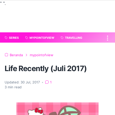
"
".
SERIES
MYPOINTOFVIEW
TRAVELLING
Beranda
mypointofview
Life Recently (Juli 2017)
Updated:
30 Jul, 2017
•
1
3
min read