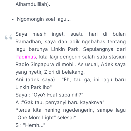
Alhamdulillah
).
Ngomongin
soal lagu...
Saya masih inget, suatu hari di bulan
Ramadhan
, saya dan adik
ngebahas
tentang
lagu barunya
Linkin Park
. Sepulangnya dari
Padimas
, kita lagi dengerin salah satu stasiun
Radio Singapura di mobil.
As usual,
Adek saya
yang
nyetir
, Ziqri di belakang.
Ani (adek saya) : "Eh, tau ga, ini lagu baru
Linkin Park l
ho"
Saya : "
Oyo? Feat sapa nih
?"
A :"Gak tau, penyanyi baru kayaknya"
*terus kita hening
ngedengerin, sampe
lagu
"One More Light"
selesai*
S : "Hemh..."