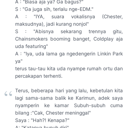
A : "Biasa aja ya?
Ga
bagus?"
S : "
Ga
juga sih, terlalu
nge-EDM.
"
A : "IYA, suara vokalisnya (Chester,
maksudnya), jadi kurang
nonjol
"
S : "
Abisnya
sekarang
trennya gitu,
Chainsmokers booming banget, Coldplay aja
uda featuring
"
A : "Iya, uda lama
ga ngedengerin Linkin Park
ya"
terus tau-tau kita uda nyampe
rumah ortu dan
percakapan terhenti.
Terus, beberapa hari yang lalu, kebetulan kita
lagi sama-sama balik ke Karimun, adek saya
nyamperin
ke kamar Subuh-subuh cuma
bilang
:"Cak, Chester meninggal"
Saya : "Hah?! Kenapa?"
A: "Katanya bunuh diri"