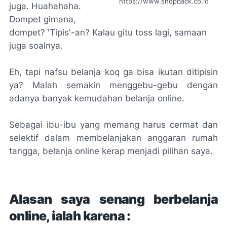
https://www.shopback.co.id
juga. Huahahaha.
Dompet
gimana
,
dompet? 'Tipis'-an? Kalau
gitu toss
lagi,
samaan
juga soalnya.
Eh
, tapi nafsu belanja
koq
ga bisa ikutan ditipisin
ya? Malah semakin menggebu-gebu dengan
adanya banyak kemudahan belanja
online
.
Sebagai ibu-ibu yang memang harus cermat dan
selektif dalam membelanjakan anggaran rumah
tangga, belanja
online
kerap menjadi pilihan saya.
Alasan saya senang berbelanja
online
, ialah karena :