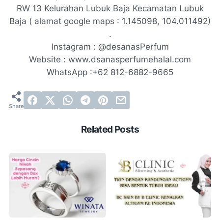
RW 13 Kelurahan Lubuk Baja Kecamatan Lubuk
Baja ( alamat
google maps
: 1.145098, 104.011492)
.
Instagram
: @desanasPerfum
Website
: www.dsanasperfumehalal.com
WhatsApp
:+62 812-6882-9665
Related Posts