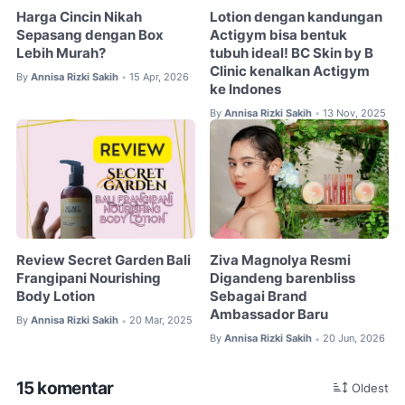
Harga Cincin Nikah
Lotion dengan kandungan
Sepasang dengan Box
Actigym bisa bentuk
Lebih Murah?
tubuh ideal! BC Skin by B
Clinic kenalkan Actigym
By
Annisa Rizki Sakih
15 Apr, 2026
•
ke Indones
By
Annisa Rizki Sakih
13 Nov, 2025
•
Review Secret Garden Bali
Ziva Magnolya Resmi
Frangipani Nourishing
Digandeng barenbliss
Body Lotion
Sebagai Brand
Ambassador Baru
By
Annisa Rizki Sakih
20 Mar, 2025
•
By
Annisa Rizki Sakih
20 Jun, 2026
•
15 komentar
Oldest