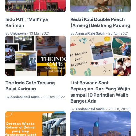
Indo P.N ; "Mall"nya
Kedai Kopi Double Peach
Karimun
(Ameng) Belakang Padang
By
Unknown
13 Mar, 2021
By
Annisa Rizki Sakih
26 Apr, 2021
•
•
The Indo Cafe Tanjung
List Bawaan Saat
Balai Karimun
Bepergian, Dari Yang Wajib
sampai 10 Perintilan Wajib
By
Annisa Rizki Sakih
08 Dec, 2022
•
Banget Ada
By
Annisa Rizki Sakih
20 Jun, 2026
•