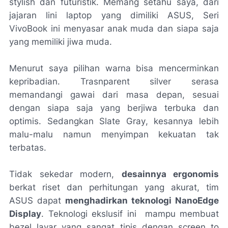
stylish
dan futuristik. Memang setahu saya, dari
jajaran lini laptop yang dimiliki ASUS, Seri
VivoBook ini menyasar anak muda dan siapa saja
yang memiliki jiwa muda.
Menurut saya pilihan warna bisa mencerminkan
kepribadian.
Trasnparent silver
serasa
memandangi gawai dari masa depan, sesuai
dengan siapa saja yang berjiwa terbuka dan
optimis. Sedangkan
Slate Gray
, kesannya lebih
malu-malu namun menyimpan kekuatan tak
terbatas.
Tidak sekedar modern,
desainnya ergonomis
berkat riset dan perhitungan yang akurat, tim
ASUS dapat
menghadirkan teknologi
NanoEdge
Display
. Teknologi ekslusif ini mampu membuat
bezel
layar yang sangat tipis dengan
screen to