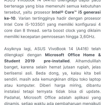
bertenaga yang bisa memenuhi semua kebutuhan
tersebut, yaitu prosesor
Intel® Core™ i5 generasi
ke-10
. Varian tertingginya hadir dengan prosesor
Intel Core i5-1035G1 yang memiliki konfigurasi 4
core
dan 8
thread
. serta
boost clock
yang diklaim
memiliki kecepatan pemrosesan hingga 3,6GHz.
Asyiknya lagi, ASUS VivoBook 14 (A416) telah
dilengkapi dengan
Microsoft Office Home &
Student 2019 pre-installed
. Alhamdulillah
banget, karena selain hemat jutaan rupiah, jelas
berlisensi asli. Beda
dong
, ya, kalau kita beli
sendiri. masih ada kemungkinan ditipu toko laptop
atau komputer. Diberi harga miring, dibantu
instalasi tetapi ternyata tidak bisa di
update
.
Padahal,
Microsoft Office
adalah aplikasi yang
dinamis, setiap waktu ada pembaharuan mengikuti