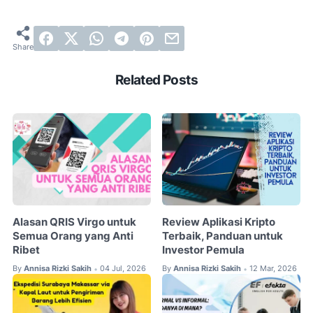
Related Posts
Alasan QRIS Virgo untuk
Review Aplikasi Kripto
Semua Orang yang Anti
Terbaik, Panduan untuk
Ribet
Investor Pemula
By
Annisa Rizki Sakih
04 Jul, 2026
By
Annisa Rizki Sakih
12 Mar, 2026
•
•