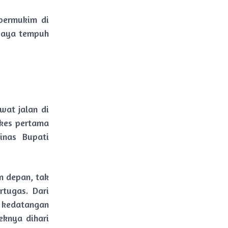
 bermukim di
 saya tempuh
wat jalan di
skes pertama
inas Bupati
n depan, tak
tugas. Dari
 kedatangan
eknya dihari