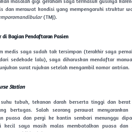
an masalah gigi geraham saya termasuk gusinya karena
s dan merawat kondisi yang mempengaruhi struktur wa
emporomandibular
(TMJ).
 di Bagian Pendaftaran Pasien
m medis saya sudah tak tersimpan (terakhir saya perna
dari sedekade lalu), saya diharuskan mendaftar manua
njukan surat rujukan setelah mengambil nomor antrian.
rse Station
 suhu tubuh, tekanan darah berserta tinggi dan berat
ng bertugas. Salah seorang perawat menyarankan
n puasa dan pergi ke kantin sembari menunggu dipan
i kecil saya masih malas membatalkan puasa dan