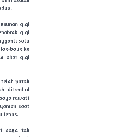
kedua.
usunan gigi
nabrak gigi
ngganti satu
lak-balik ke
n akar gigi
 telah patah
ah ditambal
 saya rawat)
nyaman saat
u lepas.
at saya tak