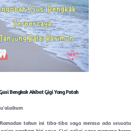
usi Bengkak Akibat Gigi Yang Patah
u'alaikum
 Ramadan tahun ini tiba-tiba saya merasa ada sesuatu
agian geraham kiri saya. Gigi-geligi yang memang kera