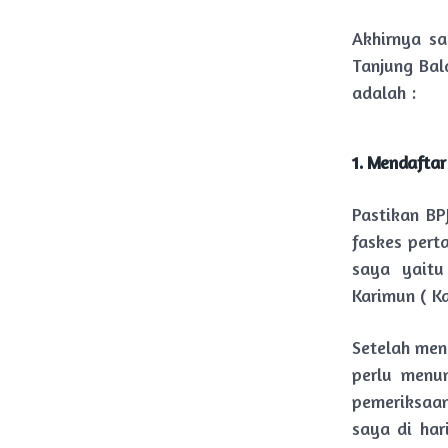
Akhirnya sa
Tanjung Bal
adalah :
1. Mendaftar
Pastikan BPJ
faskes pert
saya yaitu
Karimun ( K
Setelah men
perlu menu
pemeriksaa
saya di har