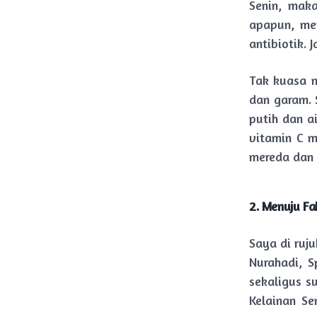
Senin, mak
apapun, me
antibiotik. 
Tak kuasa m
dan garam. 
putih dan a
vitamin C m
mereda dan t
2. Menuju F
Saya di ruj
Nurahadi, S
sekaligus s
Kelainan S