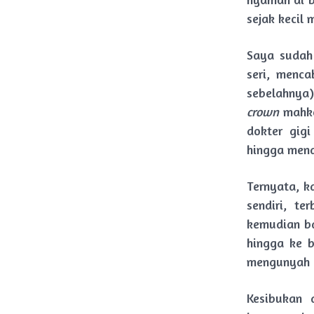
sejak kecil
Saya sudah
seri, menc
sebelahnya)
crown
mahkot
dokter gig
hingga men
Ternyata, k
sendiri, t
kemudian ba
hingga ke 
mengunyah k
Kesibukan 