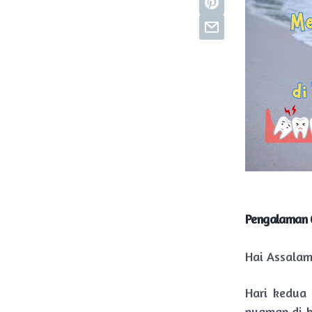
Pengalaman G
Hai Assalam
Hari kedua
nyaman di b