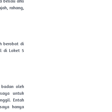
 beliau ahli
jah, rahang,
h berobat di
l di Loket 5
 badan oleh
 saya untuk
ggil. Entah
 saya hanya