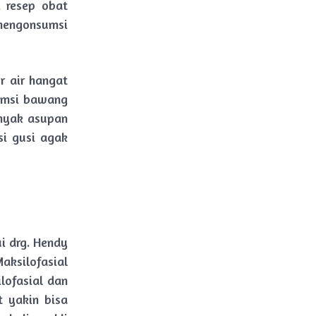
 resep obat
mengonsumsi
r air hangat
sumsi bawang
anyak asupan
si gusi agak
i drg. Hendy
aksilofasial
lofasial dan
t yakin bisa