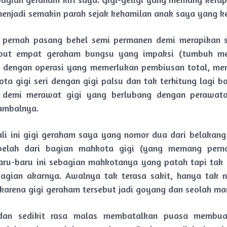
 menjadi semakin parah sejak kehamilan anak saya yang 
 pernah pasang behel semi permanen demi merapikan s
abut empat geraham bungsu yang impaksi (tumbuh me
 dengan operasi yang memerlukan pembiusan total, me
a gigi seri dengan gigi palsu dan tak terhitung lagi bo
i demi merawat gigi yang berlubang dengan perawata
ambalnya.
ali ini gigi geraham saya yang nomor dua dari belakang
erbelah dari bagian mahkota gigi (yang memang pern
ru-baru ini sebagian mahkotanya yang patah tapi tak
bagian akarnya. Awalnya tak terasa sakit, hanya tak 
arena gigi geraham tersebut jadi goyang dan seolah ma
dan sedikit rasa malas membatalkan puasa membu