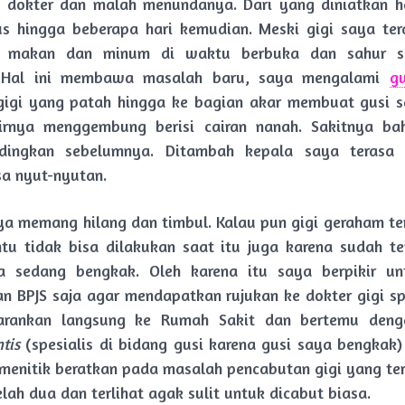
 dokter dan malah menundanya. Dari yang diniatkan h
s hingga beberapa hari kemudian. Meski gigi saya te
p makan dan minum di waktu berbuka dan sahur s
 Hal ini membawa masalah baru, saya mengalami
g
gigi yang patah hingga ke bagian akar membuat gusi 
hirnya menggembung berisi cairan nanah. Sakitnya ba
ndingkan sebelumnya. Ditambah kepala saya terasa 
a nyut-nyutan.
ya memang hilang dan timbul. Kalau pun gigi geraham te
ntu tidak bisa dilakukan saat itu juga karena sudah ter
a sedang bengkak. Oleh karena itu saya berpikir un
 BPJS saja agar mendapatkan rujukan ke dokter gigi spe
rankan langsung ke Rumah Sakit dan bertemu denga
tis
(spesialis di bidang gusi karena gusi saya bengkak) 
menitik beratkan pada masalah pencabutan gigi yang ter
lah dua dan terlihat agak sulit untuk dicabut biasa.