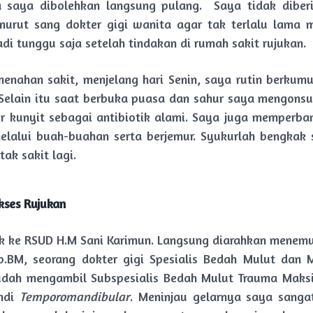
a saya dibolehkan langsung pulang. Saya tidak diberi
nurut sang dokter gigi wanita agar tak terlalu lama 
Jadi tunggu saja setelah tindakan di rumah sakit rujukan.
enahan sakit, menjelang hari Senin, saya rutin berkumu
Selain itu saat berbuka puasa dan sahur saya mengon
ir kunyit sebagai antibiotik alami. Saya juga memperb
elalui buah-buahan serta berjemur. Syukurlah bengkak 
ak sakit lagi.
akses Rujukan
uk ke RSUD H.M Sani Karimun. Langsung diarahkan menemu
p.BM, seorang dokter gigi Spesialis Bedah Mulut dan M
udah mengambil Subspesialis Bedah Mulut Trauma Maksi
endi
Temporomandibular
. Meninjau gelarnya saya sanga