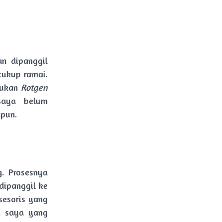
n dipanggil
cukup ramai.
kukan
Rotgen
saya belum
pun.
. Prosesnya
dipanggil ke
sesoris yang
g saya yang