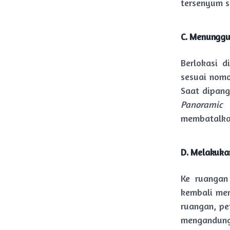
tersenyum s
C. Menunggu
Berlokasi 
sesuai nomo
Saat dipang
Panoramic
u
membatalka
D. Melakuk
Ke ruangan
kembali men
ruangan, pe
mengandung