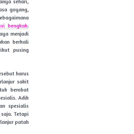
anya sehari,
rasa goyang,
ebagaimana
usi bengkak
.
saya menjadi
hkan berkali
ikut pusing
rsebut harus
lanjur sakit
tuk berobat
sialis. Adik
n spesialis
saja. Tetapi
lanjur patah