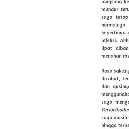
langsung ke
mundur teru
saya teta
normalnya.
Sepertinya 
infeksi. Ak
lipat diba
menahan ras
Rasa sakitn
dicabut, te
dan gusiny
menggunakan
saya menya
Periorthodon
saya masih 
hingga terbe