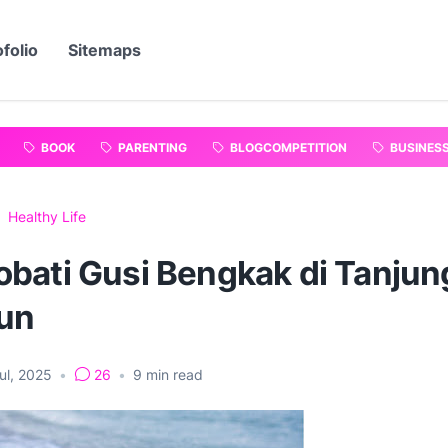
folio
Sitemaps
BOOK
PARENTING
BLOGCOMPETITION
BUSINES
Healthy Life
bati Gusi Bengkak di Tanjung
un
ul, 2025
•
26
•
9
min read