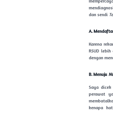
mempercayak
mendiagnosi
dan sendi
T
A. Mendaftar
Karena reka
RSUD lebih 
dengan menu
B. Menuju
Nu
Saya dicek
perawat ya
membatalka
kenapa hat