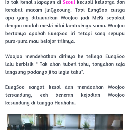
Ia tak kenal siapapun di
Seoul
kecuali keluarga dan
kerabat macam JinGyeoung. Tapi EungSoo curiga
apa yang ditawarkan WooJoo jadi MeRi sepakat
dengan mudah meski nilai kontraknya sama. WooJoo
bertanya apakah EungSoo iri tetapi sang sepupu
pura-pura mau belajar triknya.
WooJoo mendekatkan dirinya ke telinga EungSoo
lalu berbisik " Tak akan kuberi tahu, tanyakan saja
langsung padanya jika ingin tahu".
EungSoo sangat kesal dan mendoakan WooJoo
tersandung, eeh beneran kejadian WooJoo
kesandung di tangga Hoahaha.