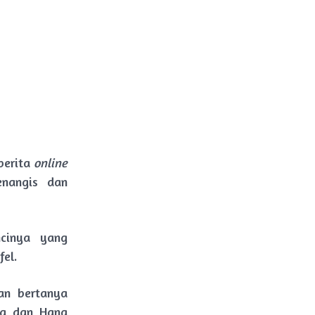
berita
online
enangis dan
cinya yang
el.
an bertanya
na dan Hana