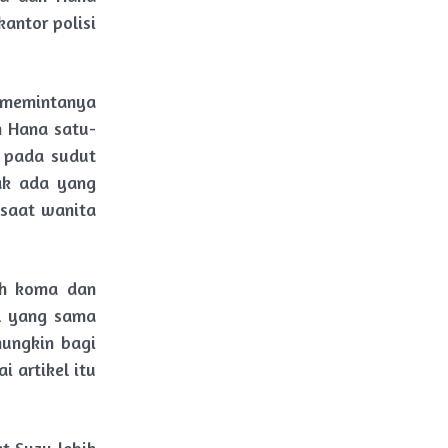
antor polisi
h memintanya
n Hana satu-
p pada sudut
ak ada yang
n saat wanita
ih koma dan
l yang sama
ungkin bagi
 artikel itu