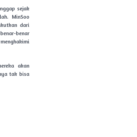
nggap sejak
lah. MinSoo
kutkan dari
 benar-benar
menghakimi
mereka akan
nya tak bisa