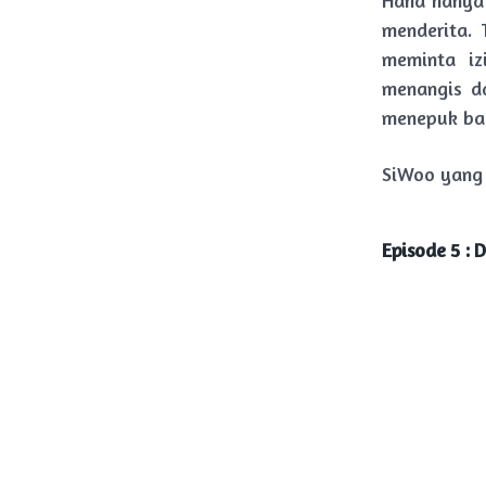
Hana hanya 
menderita. 
meminta iz
menangis d
menepuk ba
SiWoo yang 
Episode 5 :