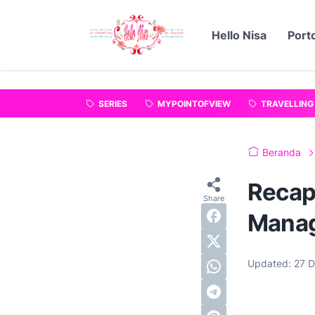
"
".
Hello Nisa
Porto
SERIES
MYPOINTOFVIEW
TRAVELLING
Beranda
Recap
Manag
Updated:
27 