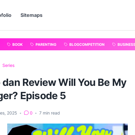
folio
Sitemaps
BOOK
PARENTING
BLOGCOMPETITION
BUSINES
Series
 dan Review Will You Be My
er? Episode 5
Des, 2025
•
0
•
7
min read