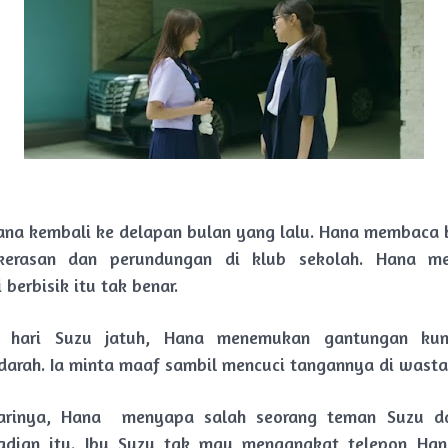
na kembali ke delapan bulan yang lalu. Hana membaca 
kerasan dan perundungan di klub sekolah. Hana m
 berbisik itu tak benar.
e hari Suzu jatuh, Hana menemukan gantungan kun
darah. Ia minta maaf sambil mencuci tangannya di wastaf
arinya, Hana menyapa salah seorang teman Suzu d
jadian itu. Ibu Suzu tak mau mengangkat telepon Ha