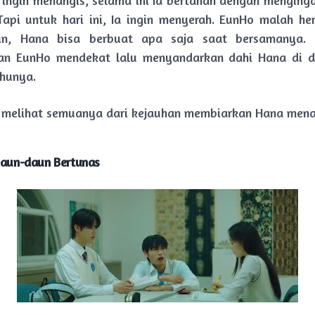
ingin menangis, selama ini Ia bertahan dengan menginga
Tapi untuk hari ini, Ia ingin menyerah. EunHo malah her
in, Hana bisa berbuat apa saja saat bersamanya.
an EunHo mendekat lalu menyandarkan dahi Hana di 
hunya.
melihat semuanya dari kejauhan membiarkan Hana mena
 Daun-daun Bertunas