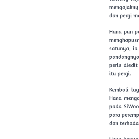
mengajaknya
dan pergi m
Hana pun pe
menghapusny
satunya, ia
pandangnya
perlu diedit
itu pergi.
Kembali la
Hana menga
pada SiWoo
para peremp
dan terhada