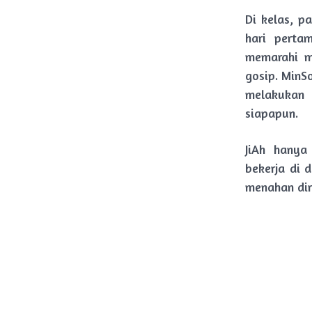
Di kelas, 
hari perta
memarahi m
gosip. MinS
melakukan
siapapun.
JiAh hanya
bekerja di 
menahan dir