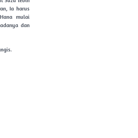
t Suzu lebih
an, Ia harus
 Hana mulai
dadanya dan
ngis.