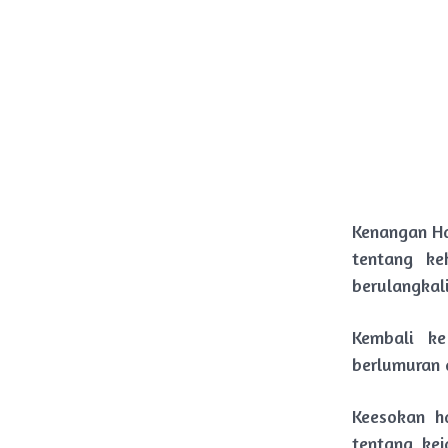
Kenangan Ha
tentang ke
berulangkali
Kembali k
berlumuran 
Keesokan h
tentang ke