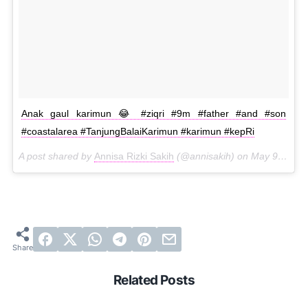
Anak gaul karimun 😂 #ziqri #9m #father #and #son
#coastalarea #TanjungBalaiKarimun #karimun #kepRi
A post shared by
Annisa Rizki Sakih
(@annisakih) on
May 9, 2015 at 6:18pm PDT
Related Posts