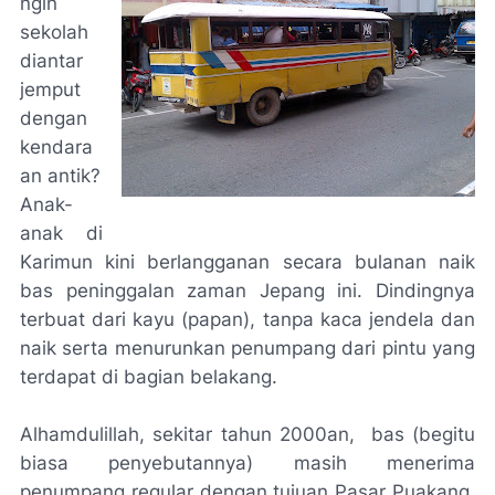
ngin
sekolah
diantar
jemput
dengan
kendara
an antik?
Anak-
anak di
Karimun kini berlangganan secara bulanan naik
bas peninggalan zaman Jepang ini. Dindingnya
terbuat dari kayu (papan), tanpa kaca jendela dan
naik serta menurunkan penumpang dari pintu yang
terdapat di bagian belakang.
Alhamdulillah
, sekitar tahun 2000an, bas (begitu
biasa penyebutannya) masih menerima
penumpang regular dengan tujuan Pasar Puakang,