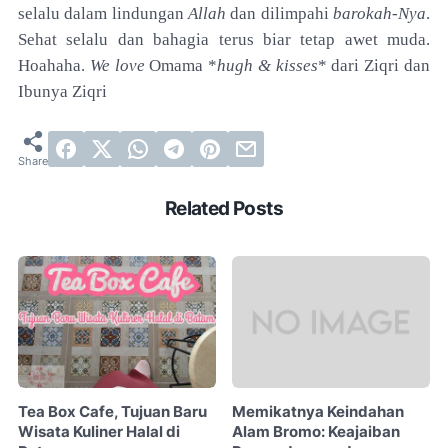
selalu dalam lindungan
Allah
dan dilimpahi
barokah-Nya
.
Sehat selalu dan bahagia terus biar tetap awet muda.
Hoahaha.
We love
Omama *
hugh & kisses
* dari Ziqri dan
Ibunya Ziqri
Related Posts
Tea Box Cafe, Tujuan Baru
Memikatnya Keindahan
Wisata Kuliner Halal di
Alam Bromo: Keajaiban