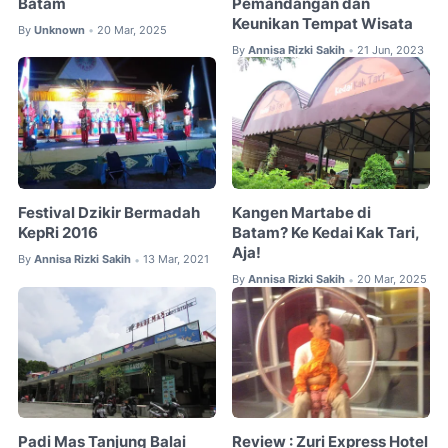
Batam
Pemandangan dan
Keunikan Tempat Wisata
By
Unknown
20 Mar, 2025
•
By
Annisa Rizki Sakih
21 Jun, 2023
•
Festival Dzikir Bermadah
Kangen Martabe di
KepRi 2016
Batam? Ke Kedai Kak Tari,
Aja!
By
Annisa Rizki Sakih
13 Mar, 2021
•
By
Annisa Rizki Sakih
20 Mar, 2025
•
Padi Mas Tanjung Balai
Review : Zuri Express Hotel