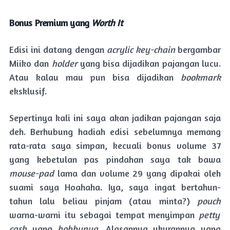
Bonus Premium yang
Worth It
Edisi ini datang dengan
acrylic key-chain
bergambar
Miiko dan
holder
yang bisa dijadikan pajangan lucu.
Atau kalau mau pun bisa dijadikan
bookmark
eksklusif.
Sepertinya kali ini saya akan jadikan pajangan saja
deh. Berhubung hadiah edisi sebelumnya memang
rata-rata saya simpan, kecuali bonus volume 37
yang kebetulan pas pindahan saya tak bawa
mouse-pad
lama dan volume 29 yang dipakai oleh
suami saya Hoahaha
. Iya, saya ingat bertahun-
tahun lalu beliau pinjam (atau minta?)
pouch
warna-warni itu sebagai tempat menyimpan
petty
cash
uang
hobbynya
. Alasannya ukurannya yang