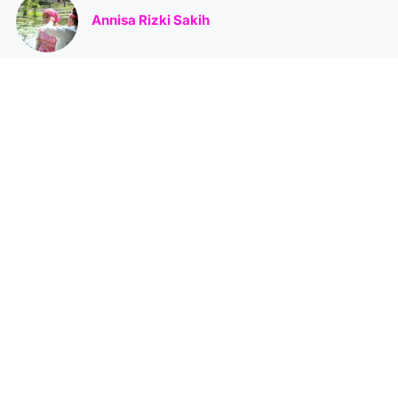
Annisa Rizki Sakih
Mother of an active little boy. Hello Kitty Fans, Cat lover,
K-drama addict and pinky holic. Thanks for visiting my
blog and feel free to leave a comment.
Lihat profil lengkapku