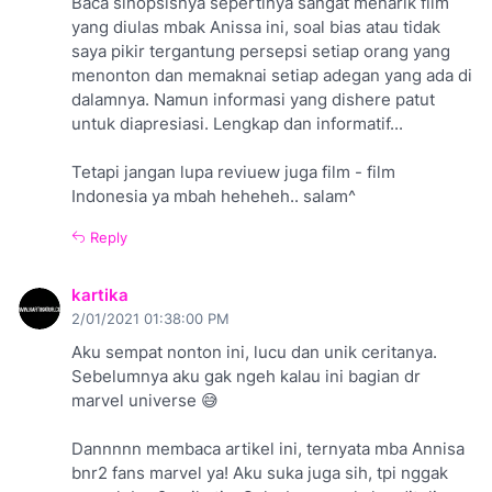
Baca sinopsisnya sepertinya sangat menarik film
yang diulas mbak Anissa ini, soal bias atau tidak
saya pikir tergantung persepsi setiap orang yang
menonton dan memaknai setiap adegan yang ada di
dalamnya. Namun informasi yang dishere patut
untuk diapresiasi. Lengkap dan informatif...
Tetapi jangan lupa reviuew juga film - film
Indonesia ya mbah heheheh.. salam^
Reply
kartika
2/01/2021 01:38:00 PM
Aku sempat nonton ini, lucu dan unik ceritanya.
Sebelumnya aku gak ngeh kalau ini bagian dr
marvel universe 😅
Dannnnn membaca artikel ini, ternyata mba Annisa
bnr2 fans marvel ya! Aku suka juga sih, tpi nggak