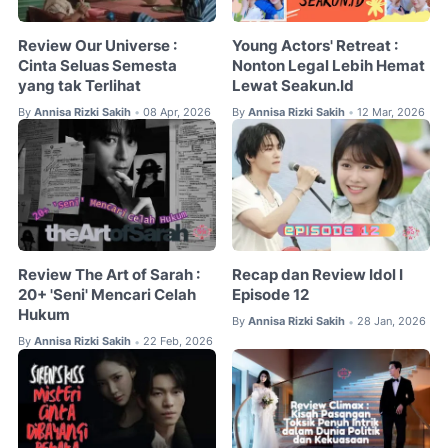
Review Our Universe :
Young Actors' Retreat :
Cinta Seluas Semesta
Nonton Legal Lebih Hemat
yang tak Terlihat
Lewat Seakun.Id
By
Annisa Rizki Sakih
08 Apr, 2026
By
Annisa Rizki Sakih
12 Mar, 2026
•
•
Review The Art of Sarah :
Recap dan Review Idol I
20+ 'Seni' Mencari Celah
Episode 12
Hukum
By
Annisa Rizki Sakih
28 Jan, 2026
•
By
Annisa Rizki Sakih
22 Feb, 2026
•