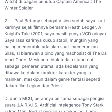
Witch) di bagain penutup
Captain America : The
Winter Soldier.
2.
Paul Bettany sebagai Vision sudah saya ikuti
karirnya sejak filmnya bersama Heath Ledger,
A
Knight’s Tale
(2001, saya masih punya VCD orinya).
Saya rasa karirnya cukup stabil, mungkin yang
paling
memorable
adalalah saat memerankan
Silas, si biarawan albino yang
machosist
di
The Da
Vinci Code
. Meskipun tidak terlalu
stand out
sebagai pemeran utama, ada kedalaman yang
dibawa ke dalam karakter-karakter yang Ia
mainkan, meskipun dalam
genre
fantasi seperti
dalam film
Legion
dan
Priest
.
Di dunia MCU, perannya pertama sebagai pengisi
suara J.A.R.V.I.S,
Artificial Intelegence
Tony Stark
si
Iron Man
. Berkat perpaduan teknologi bumi,