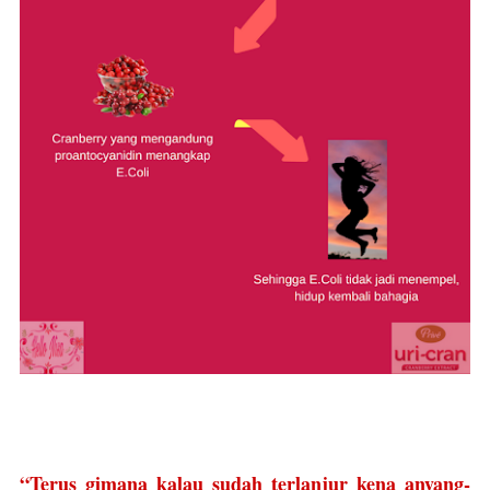
“Terus gimana kalau sudah terlanjur kena anyang-