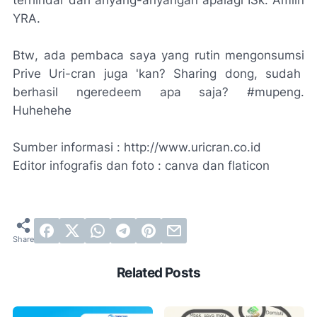
terhindar dari anyang-anyangan apalagi ISk. Amiin
YRA.
Btw
, ada pembaca saya yang rutin mengonsumsi
Prive Uri-cran
juga 'kan?
Sharing
dong, sudah
berhasil
ngeredeem
apa saja? #
mupeng.
Huhehehe
Sumber informasi : http://www.uricran.co.id
Editor infografis dan foto : canva dan flaticon
Related Posts