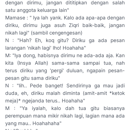
dengan dirimu, jangan dititipkan dengan salah
satu anggota keluarga lain"
Mamase : " Iya lah
yank
. Kalo ada apa-apa dengan
diriku, dirimu juga asuh Ziqri baik-baik, jangan
nikah lagi" (sambil
cengengesan
)
N : "Hah? Eh,
koq gitu
? Diriku ga ada pesan
larangan 'nikah lagi'
lho
! Hoahaha"
M: "Iya
dong, habisnya
dirimu
ne
ada-ada
aja
.
Kan
kita (Insya Allah) sama-sama sampai tua, nah
terus diriku yang 'pergi' duluan,
ngapain
pesan-
pesan
gitu
sama diriku"
N : "Iih..
Pede banget
! Sendirinya
ga
mau jadi
duda,
eh
, diriku malah diminta (
amit-amit
*ketok
meja)*
ngejanda
terus.. Hoahaha"
M : "Ya
iyalah, kalo dah
tua
gitu
biasanya
perempuan mana mikir nikah lagi,
lagian
mana ada
yang mau.. Hoahahaha"