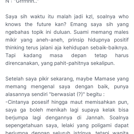
N : "Grrrhhh.."
Saya
sih
waktu itu malah jadi
kzl, soalnya who
knows the future kan? Emang
saya
sih
yang
ngebahas
topik ini
duluan
. Suami memang
males
mikir yang aneh-aneh, prinsip hidupnya positif
thinking
terus jalani
aja
kehidupan sebaik-baiknya.
Tapi kadang masa depan tetap harus
direncanakan, yang pahit-pahitnya sekalipun.
Setelah saya pikir sekarang,
maybe
Mamase yang
memang mengenal saya dengan baik, punya
alasannya sendiri "berwasiat (?)" begitu :
-Cintanya posesif hingga maut memisahkan pun,
saya
ga
boleh menikah lagi
supaya
kelak bisa
berjumpa lagi dengannya di
Jannah
. Soalnya
sepengetahuan saya, lelaki yang poligami dapat
berjumpa dengan seluruh istrinya, tetapi wanita