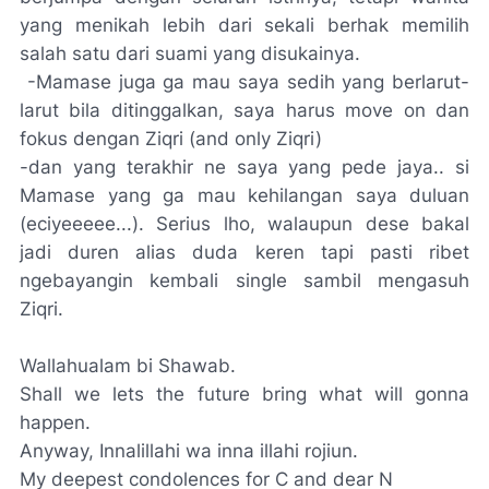
yang menikah lebih dari sekali berhak memilih
salah satu dari suami yang disukainya.
-Mamase juga
ga
mau saya sedih yang berlarut-
larut bila ditinggalkan, saya harus
move on
dan
fokus dengan Ziqri
(and only Ziqri)
-dan yang terakhir
ne
saya yang
pede
jaya.. si
Mamase yang
ga
mau kehilangan saya
duluan
(eciyeeeee...).
Serius
lho
, walaupun
dese bakal
jadi
duren
alias duda keren tapi pasti
ribet
ngebayangin kembali
single
sambil mengasuh
Ziqri.
Wallahualam bi Shawab.
Shall we lets the future bring what will gonna
happen.
Anyway, Innalillahi wa inna illahi rojiun.
My deepest condolences for C and dear N