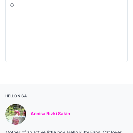
HELLO NISA
Annisa Rizki Sakih
Mother of an active little boy. Hello Kitty Fans, Cat lover,