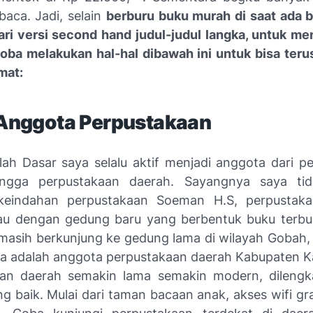
baca. Jadi, selain
berburu buku murah di saat ada
b
ri versi
second hand
judul-judul langka, untuk me
ba melakukan hal-hal dibawah ini untuk bisa te
mat:
i Anggota Perpustakaan
lah Dasar saya selalu aktif menjadi anggota dari p
ingga perpustakaan daerah. Sayangnya saya ti
 keindahan perpustakaan Soeman H.S, perpustaka
iau dengan gedung baru yang berbentuk buku terbu
 masih berkunjung ke gedung lama di wilayah Gobah,
aya adalah anggota perpustakaan daerah Kabupaten K
aan daerah semakin lama semakin modern, dilengk
ang baik. Mulai dari taman bacaan anak, akses wifi gra