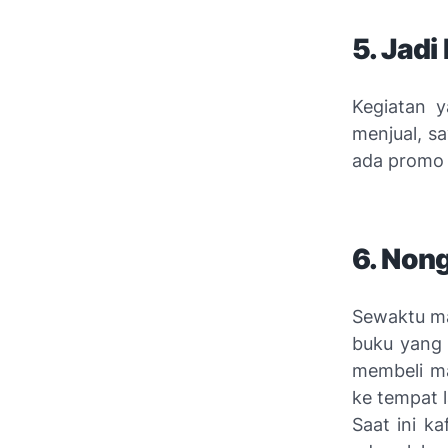
5. Jad
Kegiatan y
menjual, s
ada promo
6.
Non
Sewaktu ma
buku yang 
membeli m
ke tempat 
Saat ini
ka