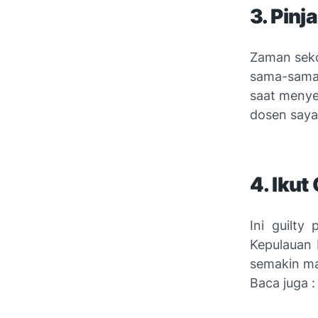
3. Pin
Zaman seko
sama-sama 
saat menye
dosen saya
4. Ikut
Ini
guilty 
Kepulauan 
semakin ma
Baca juga 