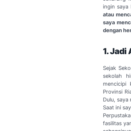
ingin saya 
atau menca
saya menco
dengan he
1. Jad
Sejak Seko
sekolah h
mencicipi
Provinsi R
Dulu, saya
Saat ini s
Perpustak
fasilitas y