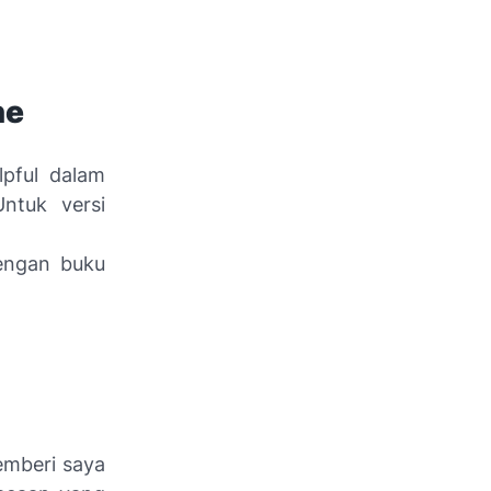
ne
lpful
dalam
ntuk versi
dengan buku
emberi saya