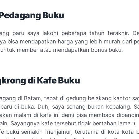
i Pedagang Buku
ang baru saya lakoni beberapa tahun terakhir. D
aya bisa mendapatkan harga yang lebih murah dari pe
 untuk member atau mendapatkan bonus buku.
gkrong
di
Kafe
Buku
gang di Batam, tepat di gedung belakang kantor s
baru di buka.
Duh
, saya senang bukan kepalang. S
akan malam di
kafe
ini demi bisa membaca dibandi
lain. Sayangnya
kafe
tersebut tidak bertahan lama :(
fe
buku semakin menjamur, terutama di kota-kota b