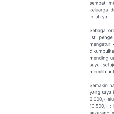
sempat
me
keluarga 
inilah ya..
Sebagai or
list
pengelu
mengatur k
dikumpulka
mending
ua
saya setu
memilih un
Semakin ha
yang saya 
3.000,- lal
10.500,- ;
sekarang 