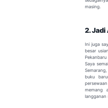
sebagainy
masing.
2. Jad
Ini juga s
besar usia
Pekanbaru
Saya semak
Semarang, 
buku baru
persewaan 
memang as
langganan 