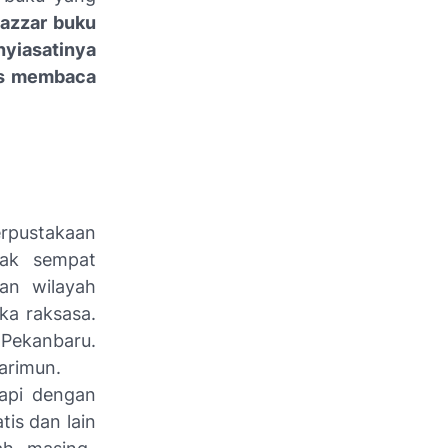
azzar
buku
nyiasatinya
rus membaca
erpustakaan
dak sempat
an wilayah
ka raksasa.
 Pekanbaru.
arimun.
api dengan
tis dan lain