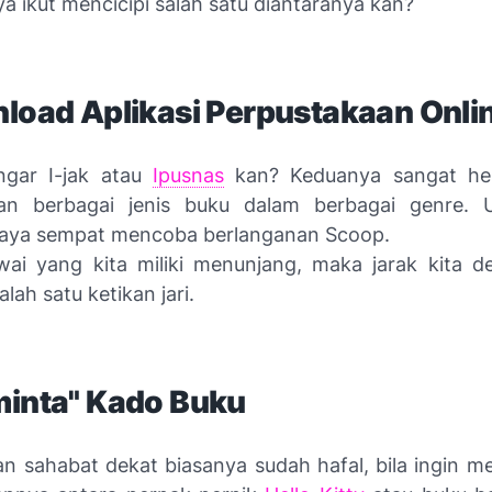
a ikut mencicipi salah satu diantaranya kan?
load
Aplikasi Perpustakaan
Onli
ngar I-jak atau
Ipusnas
kan? Keduanya sangat
he
an berbagai jenis buku dalam berbagai genre. U
saya sempat mencoba berlanganan
Scoop
.
ai yang kita miliki menunjang, maka jarak kita 
alah satu ketikan jari.
minta" Kado Buku
an sahabat dekat biasanya sudah hafal, bila ingin m