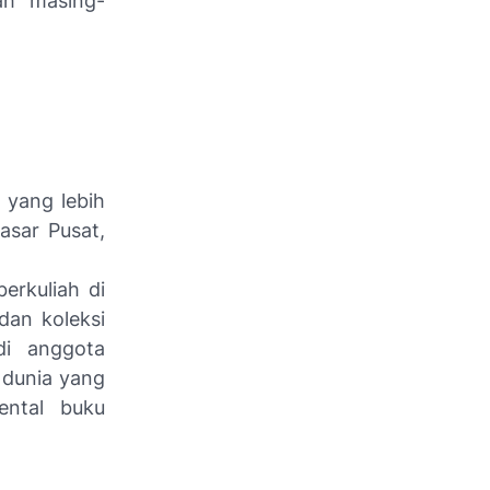
ah masing-
 yang lebih
asar Pusat,
erkuliah di
dan koleksi
di anggota
 dunia yang
ental buku