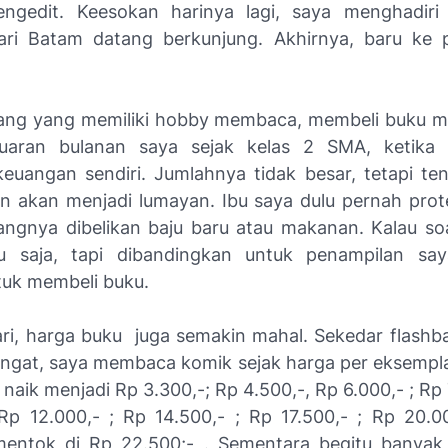
ngedit
. Keesokan harinya lagi, saya menghadiri
dari Batam datang berkunjung. Akhirnya, baru ke
ang yang memiliki
hobby
membaca, membeli buku m
aran bulanan saya sejak kelas 2 SMA, ketika 
euangan sendiri. Jumlahnya tidak besar, tetapi tent
n akan menjadi lumayan. Ibu saya dulu pernah prot
ngnya dibelikan baju baru atau makanan. Kalau s
ju saja, tapi dibandingkan untuk penampilan s
tuk membeli buku.
ri, harga buku juga semakin mahal. Sekedar
flashb
ingat, saya membaca komik sejak harga per eksempl
u naik menjadi Rp 3.300,-; Rp 4.500,-, Rp 6.000,- ; Rp 
 Rp 12.000,- ; Rp 14.500,- ; Rp 17.500,- ; Rp 20.0
mentok di Rp 22.500;- . Sementara begitu banyak