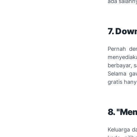
ada salahny
7.
Down
Pernah de
menyediak
berbayar, 
Selama gaw
gratis hany
8. "Me
Keluarga d