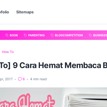
folio
Sitemaps
BOOK
PARENTING
BLOGCOMPETITION
BUSINES
How To
To] 9 Cara Hemat Membaca 
pr, 2017
•
6
•
4
min read