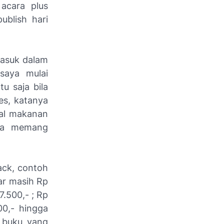
 acara plus
publish
hari
asuk dalam
saya mulai
u saja bila
es, katanya
oal makanan
aya memang
ack
, contoh
ar masih Rp
7.500,- ; Rp
00,- hingga
 buku yang