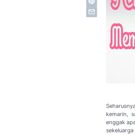
Seharusn
kemarin, 
enggak
apa
sekeluarga