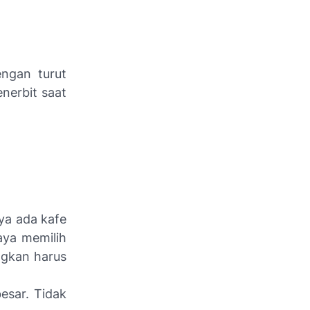
engan turut
nerbit saat
aya ada
kafe
aya memilih
ngkan harus
esar. Tidak