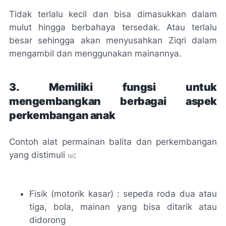
Tidak terlalu kecil dan bisa dimasukkan dalam
mulut hingga berbahaya tersedak. Atau terlalu
besar sehingga akan menyusahkan Ziqri dalam
mengambil dan menggunakan mainannya.
3. Memiliki fungsi untuk
mengembangkan berbagai aspek
perkembangan anak
Contoh alat permainan balita dan perkembangan
yang distimuli
:
(3)
Fisik (motorik kasar) : sepeda roda dua atau
tiga, bola, mainan yang bisa ditarik atau
didorong