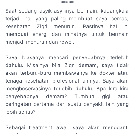
*****
Saat sedang asyik-asyiknya bermain, kadangkala
terjadi hal yang paling membuat saya cemas,
kesehatan Ziqri menurun. Pastinya hal ini
membuat energi dan minatnya untuk bermain
menjadi menurun dan rewel.
Saya biasanya mencari penyebabnya terlebih
dahulu. Misalnya bila Ziqri demam, saya tidak
akan terburu-buru membawanya ke dokter atau
tenaga kesehatan profesional lainnya. Saya akan
mengboservasinya terlebih dahulu. Apa kira-kira
penyebabnya demam? Tumbuh gigi atau
peringatan pertama dari suatu penyakit lain yang
lebih serius?
Sebagai
treatment
awal, saya akan mengganti