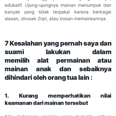
edukatif. Ujung-ujungnya mainan menumpuk dan
banyak yang tidak terpakai karena berbagai
alasan, dirusak Ziqri, atau bosan memainkannya.
7 Kesalahan yang pernah saya dan
suami lakukan dalam
memilih
alat
permainan atau
mainan anak dan sebaiknya
dihindari oleh orang tua lain
:
1.
Kurang memperhatikan nilai
keamanan dari mainan tersebut