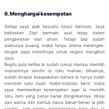
6. Menghargai kesempatan
Setiap saya ajak kesuatu lokasi bermain, saya
bebaskan Ziqri bermain asal tetap dalam
pengawasan dan aman. Tetapi bila sudah
waktunya pulang, maka tanpa drama
merengek-
rengek
saya melatihnya untuk segera mengikuti
saya.
Begitu pula ketika Ia sudah cukup mampu memilih
mainannnya sendiri di toko mainan. Misalnya,
sudah dicapai kesepakatan bahwa Ia hanya boleh
membeli satu buah mobil-mobilan kecil, maka
saya memberikan kesempatan agar Ia memilih
satu
item
yang benar-benar diinginkannya. Mulai
dari warna dan bentuk harus benar-benar Ia pilih
sendiri. Jadi begitu meninggalkan toko dan Ia