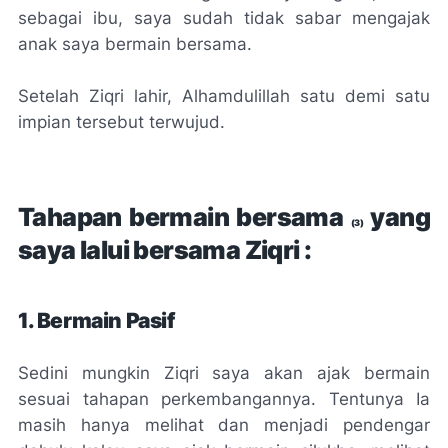
sebagai ibu, saya sudah tidak sabar mengajak
anak saya bermain bersama.
Setelah Ziqri lahir,
Alhamdulillah
satu demi satu
impian tersebut terwujud.
Tahapan bermain bersama
yang
(3)
saya lalui bersama Ziqri :
1. Bermain Pasif
Sedini mungkin Ziqri saya akan ajak bermain
sesuai tahapan perkembangannya. Tentunya Ia
masih hanya melihat dan menjadi pendengar