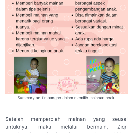
Summary
pertimbangan dalam memilih maianan anak.
Setelah memperoleh mainan yang seusai
untuknya, maka melalui bermain, Ziqri