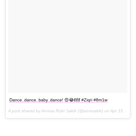
Dance..dance..baby..dance! 😍😂💃💃💃 #Ziqri #8m1w
A post shared by Annisa Rizki Sakih (@annisakih) on
Apr 15, 2015 at 12:38am PDT