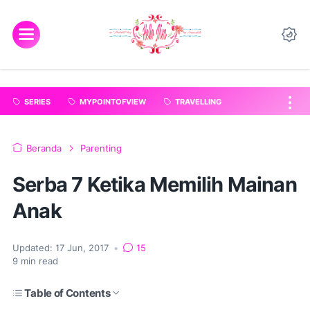
"
".
SERIES
MYPOINTOFVIEW
TRAVELLING
Beranda
Parenting
Serba 7 Ketika Memilih Mainan
Anak
Updated:
17 Jun, 2017
•
15
9
min read
Table of Contents