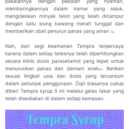
pakaiannya dengan pakaian yang nyaman,
membaringkannya dalam kamar yang sejuk,
mengoleskan minyak telon yang telah dicampur
dengan satu siung bawang merah tunggal dan
memberikan obat penurun panas yang aman
.
(2)
Nah
, dari segi keamanan Tempra terpercaya
karena dalam setiap tetesnya telah diperhitungkan
secara klinis dosis parasetamol yang tepat untuk
menurunkan panas dan demam anak
. Berikan
(5)
sesuai tingkat usia dan dosis yang tercantum
dalam petunjuk penggunaan. Ziqri biasanya cukup
diberi Tempra
syrup
5 ml melalui gelas takar yang
telah disediakan di dalam setiap kemasan.