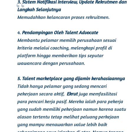
3. Sistem Notifikasi Interview, Update Rekrutmen dan
Langkah Selanjutnya
Memudahkan kelancaran proses rekruitmen.
4.
Pendampingan Oleh
Talent Advocate
Membantu pelamar memilih perusahaan sesuai
kriteria melalui
coaching,
melengkapi profil di
platform
hingga memberikan tips seputar
wawancara dengan perusahaan.
5.
Talent
marketplace
yang dijamin
kerahasiaannya
Tidak hanya pelamar yang sedang mencari
pekerjaan secara aktif,
Ekrut
juga memfasilitasi
para pencari kerja pasif. Mereka ialah para pekerja
yang sudah memiliki pekerjaan namun karena suatu
alasan tertentu tetap melihat peluang perkejaan
yang mampu menawarkan
value
lebih baik
sebagaimana saya jelaskan di atas
.
Namun tenang