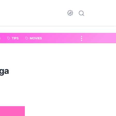
S
TIPS
MOVIES
aga