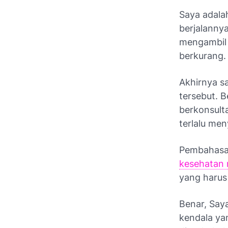
Saya adala
berjalanny
mengambil 
berkurang
Akhirnya s
tersebut. B
berkonsulta
terlalu men
Pembahasan
kesehatan
yang harus
Benar, Say
kendala ya