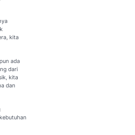
nya
ak
ra, kita
 pun ada
ng dari
k, kita
ma dan
g
i kebutuhan