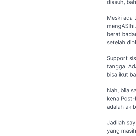
diasuh, ba
Meski ada
mengASIhi.
berat badan
setelah dio
Support
si
tangga. Ad
bisa ikut b
Nah, bila 
kena
Post-
adalah aki
Jadilah sa
yang masih