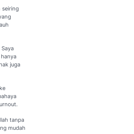
seiring
 yang
jauh
t Saya
a hanya
enak juga
ke
 bahaya
urnout
.
llah tanpa
ng mudah