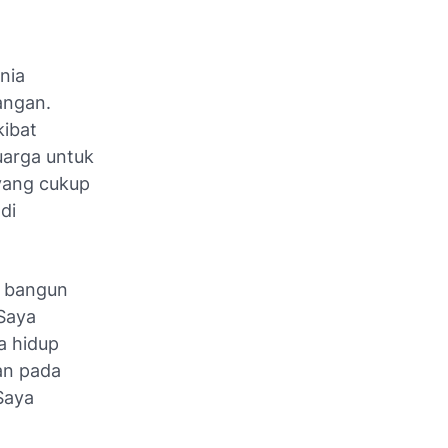
nia
jangan.
ibat
luarga untuk
yang cukup
di
t bangun
 Saya
a hidup
an pada
Saya