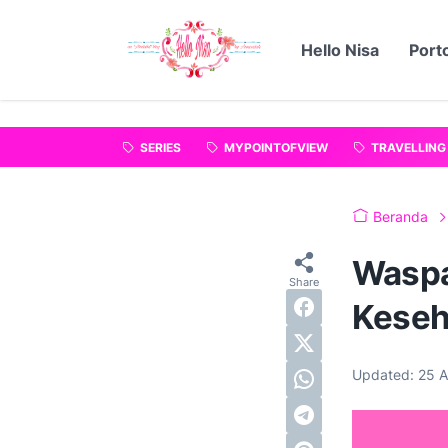
"
".
Hello Nisa
Porto
SERIES
MYPOINTOFVIEW
TRAVELLING
Beranda
Waspa
Keseh
Updated:
25 