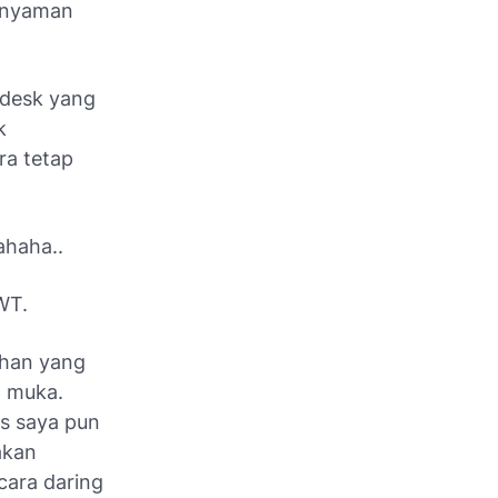
k nyaman
bdesk
yang
k
ra tetap
ahaha..
WT.
ahan yang
p muka.
as saya pun
akan
cara daring