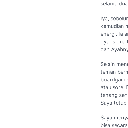
selama dua 
Iya, sebel
kemudian m
energi. Ia 
nyaris dua
dan Ayahny
Selain men
teman berma
boardgam
atau sore.
tenang sen
Saya tetap
Saya menya
bisa secar