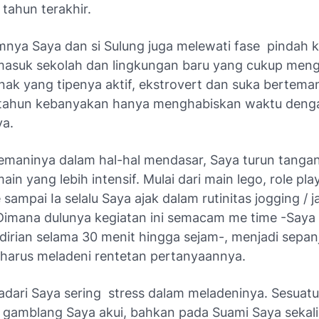
tahun terakhir.
umnya Saya dan si Sulung juga melewati fase pindah k
asuk sekolah dan lingkungan baru yang cukup men
anak yang tipenya aktif,
ekstrovert
dan suka berteman
 tahun kebanyakan hanya menghabiskan waktu deng
a.
emaninya dalam hal-hal mendasar, Saya turun tanga
in yang lebih intensif. Mulai dari main lego,
role pla
e
sampai Ia selalu Saya ajak dalam rutinitas
jogging
/ j
 Dimana dulunya kegiatan ini semacam
me time
-Saya
dirian selama 30 menit hingga sejam-, menjadi sepan
 harus meladeni rentetan pertanyaannya.
dari Saya sering stress dalam meladeninya. Sesuatu
a gamblang Saya akui, bahkan pada Suami Saya sekal