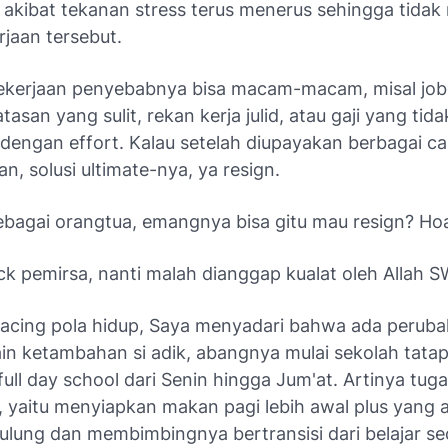
, akibat tekanan stress terus menerus sehingga tida
erjaan tersebut.
pekerjaan penyebabnya bisa macam-macam, misal
jo
atasan yang sulit, rekan kerja julid, atau gaji yang tida
 dengan
effort
. Kalau setelah diupayakan berbagai ca
an, solusi
ultimate
-nya, ya r
esign.
sebagai orangtua, emangnya bisa gitu mau
resign
? Ho
ck
pemirsa, nanti malah dianggap kualat oleh Allah S
racing
pola hidup, Saya menyadari bahwa ada perub
lain ketambahan si adik, abangnya mulai sekolah tata
full day school
dari Senin hingga Jum'at. Artinya tug
 yaitu menyiapkan makan pagi lebih awal plus yang 
ulung dan membimbingnya bertransisi dari belajar se