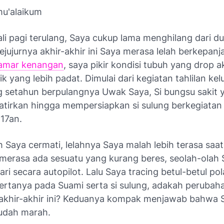
mu'alaikum
li pagi terulang, Saya cukup lama menghilang dari du
Sejujurnya akhir-akhir ini Saya merasa lelah berkepan
amar kenangan
, saya pikir kondisi tubuh yang
drop
ak
isik yang lebih padat. Dimulai dari kegiatan tahlilan ke
setahun berpulangnya Uwak Saya, Si bungsu sakit 
irkan hingga mempersiapkan si sulung berkegiatan 
 17an.
h Saya cermati, lelahnya Saya malah lebih terasa saa
a merasa ada sesuatu yang kurang beres, seolah-olah
ari secara
autopilot
. Lalu Saya
tracing
betul-betul pol
ertanya pada Suami serta si sulung, adakah perubah
 akhir-akhir ini? Keduanya kompak menjawab bahwa 
udah marah.