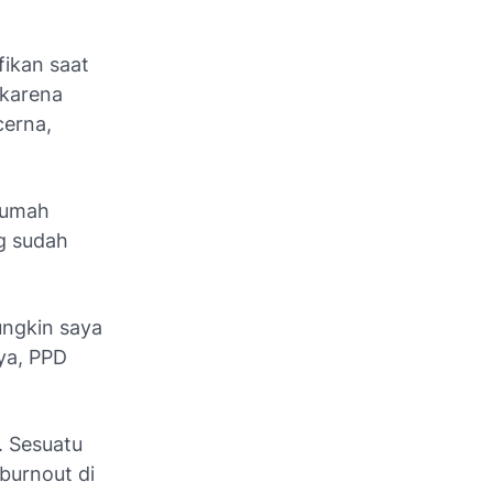
fikan saat
 karena
cerna,
rumah
g sudah
ungkin saya
ya, PPD
. Sesuatu
 b
urnout
di