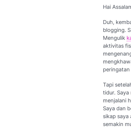
Hai Assala
Duh, kemba
blogging
. 
Mengulik
k
aktivitas f
mengenang 
mengkhawat
peringatan
Tapi setela
tidur. Say
menjalani h
Saya dan b
sikap saya
semakin m