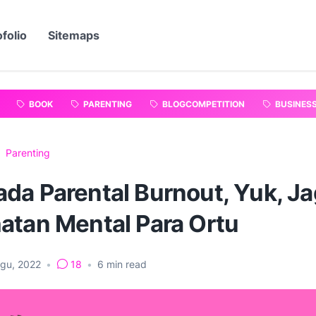
folio
Sitemaps
BOOK
PARENTING
BLOGCOMPETITION
BUSINES
Parenting
da Parental Burnout, Yuk, J
atan Mental Para Ortu
Agu, 2022
•
18
•
6
min read