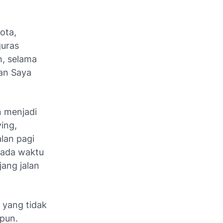
ota,
guras
, selama
an Saya
n menjadi
ying,
alan pagi
 ada waktu
jang jalan
 yang tidak
ipun.