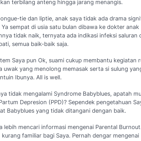
hkan terbilang anteng hingga jarang menangis.
tongue-tie
dan
liptie
, anak saya tidak ada drama signi
 Ya sempat di usia satu bulan dibawa ke dokter anak
nya tidak naik, ternyata ada indikasi infeksi saluran 
bati, semua baik-baik saja.
stem Saya pun Ok, suami cukup membantu kegiatan 
a uwak yang menolong memasak serta si sulung yan
antuin Ibunya.
All is well.
saya tidak mengalami
Syndrome
Babyblues
, apatah m
Partum Depresion (PPD)?
Sependek pengetahuan Sa
bat
Babyblues
yang tidak ditangani dengan baik.
ya lebih mencari informasi mengenai
Parental
Burnout
 kurang familiar bagi Saya. Pernah dengar mengenai