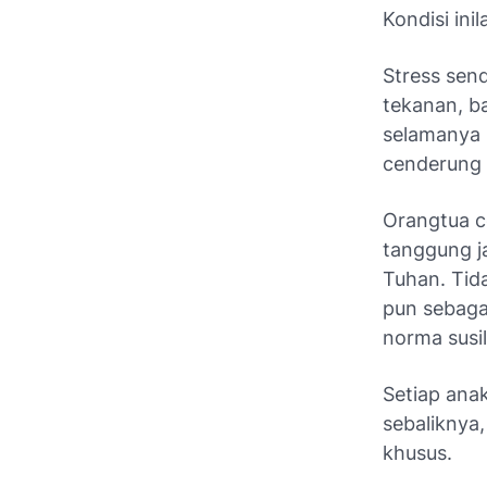
Kondisi in
Stress send
tekanan, ba
selamanya n
cenderung u
Orangtua c
tanggung j
Tuhan. Tid
pun sebaga
norma susil
Setiap ana
sebaliknya,
khusus.