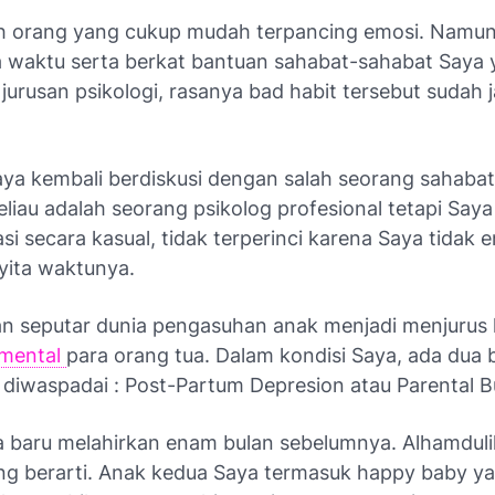
h orang yang cukup mudah terpancing emosi. Namun 
a waktu serta berkat bantuan sahabat-sahabat Saya
jurusan psikologi, rasanya
bad
habit
tersebut sudah 
.
aya kembali berdiskusi dengan salah seorang sahaba
eliau adalah seorang psikolog profesional tetapi Say
si secara kasual, tidak terperinci karena Saya tidak 
yita waktunya.
 seputar dunia pengasuhan anak menjadi menjurus 
 mental
para orang tua. Dalam kondisi Saya, ada dua
 diwaspadai :
Post-Partum Depresion
atau
Parental
B
a baru melahirkan enam bulan sebelumnya. Alhamduli
ng berarti. Anak kedua Saya termasuk
happy baby
ya