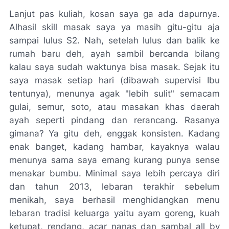
Lanjut pas kuliah, kosan saya ga ada dapurnya.
Alhasil
skill
masak saya ya masih
gitu-gitu
aja
sampai lulus S2. Nah, setelah lulus dan balik ke
rumah baru
deh
, ayah sambil bercanda bilang
kalau saya sudah waktunya bisa masak. Sejak itu
saya masak setiap hari (dibawah supervisi Ibu
tentunya), menunya agak "lebih sulit" semacam
gulai, semur, soto, atau masakan khas daerah
ayah seperti pindang dan rerancang. Rasanya
gimana? Ya
gitu deh, enggak konsisten
.
Kadang
enak banget, kadang
hambar, kayaknya walau
menunya sama saya emang kurang punya
sense
menakar bumbu. Minimal saya lebih percaya diri
dan tahun 2013, lebaran terakhir sebelum
menikah, saya berhasil menghidangkan menu
lebaran tradisi keluarga yaitu ayam goreng, kuah
ketupat, rendang, acar nanas dan sambal
all by