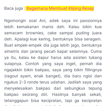
Baca juga :
Bagaimana Membuat Kliping Resep
Ngomongin
soal Ani, adek saya ini
passionnya
lebih kemakanan manis deh. Kalau bikin kue
semacam brownies, cake sampai puding juara
deh
. Apalagi kue kering, bentuknya bisa seragam.
Buat empek-empek dia juga lebih jago, bentuknya
simetris dan jarang pecah kapal selamnya. Cuma
ya itu, kalau ke dapur harus ada asisten tukang
sulapnya. Contoh yang saya
inget
, pernah dia
ngajakkin
bikin bakpao, saya yang bikin
fillingnya
(ragout ayam, enak
banget
), dia baru
ngisi
dan
ngukus
2-3
ronde
terus
udahan
. Jadilah saya yang
menyelesaikan bakpao dari sebungkus tepung
bakpao seorang diri. Hasilnya banyak sekali,
tetanggapun bisa kecipratan, tapi
ga
kecipratan