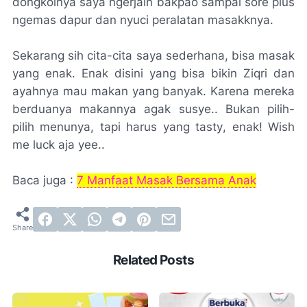
dongkolnya
saya ngerjain bakpao sampai sore plus
ngemas
dapur dan nyuci peralatan masakknya.
Sekarang sih cita-cita saya sederhana, bisa masak
yang enak. Enak disini yang bisa
bikin
Ziqri dan
ayahnya mau makan yang banyak. Karena mereka
berduanya makannya agak
susye
.. Bukan pilih-
pilih menunya, tapi harus yang
tasty
, enak!
Wish
me luck aja yee..
Baca juga :
7 Manfaat Masak Bersama Anak
Related Posts