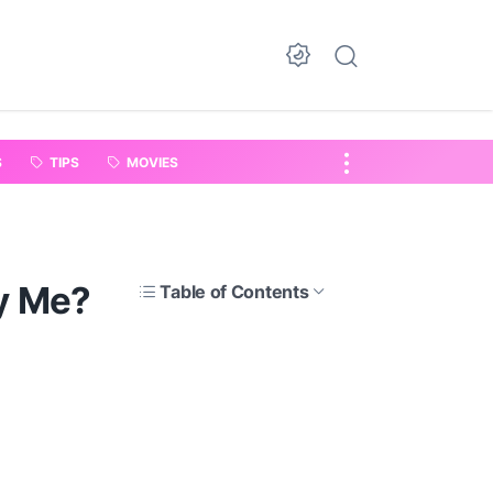
S
TIPS
MOVIES
y Me?
Table of Contents