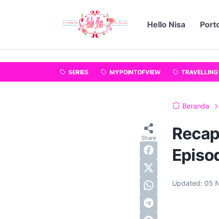
"
".
Hello Nisa
Porto
SERIES
MYPOINTOFVIEW
TRAVELLING
Beranda
Recap
Episo
Updated:
05 