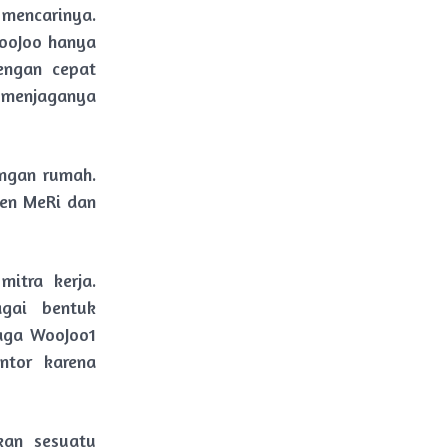
mencarinya.
WooJoo hanya
engan cepat
 menjaganya
ngan rumah.
ien MeRi dan
itra kerja.
gai bentuk
aga WooJoo1
ntor karena
kan sesuatu