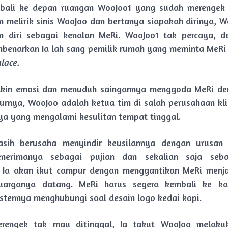
bali ke depan ruangan WooJoo1 yang sudah merengek 
 melirik sinis WooJoo dan bertanya siapakah dirinya, 
n diri sebagai kenalan MeRi. WooJoo1 tak percaya, d
benarkan Ia lah sang pemilik rumah yang meminta MeRi
lace.
kin emosi dan menuduh saingannya menggoda MeRi de
rnya, WooJoo adalah ketua tim di salah perusahaan kl
 yang mengalami kesulitan tempat tinggal.
sih berusaha menyindir keusilannya dengan urusan m
nerimanya sebagai pujian dan sekalian saja seba
a Ia akan ikut campur dengan menggantikan MeRi menj
uarganya datang. MeRi harus segera kembali ke ka
stennya menghubungi soal desain logo kedai kopi.
rengek tak mau ditinggal, Ia takut WooJoo melaku