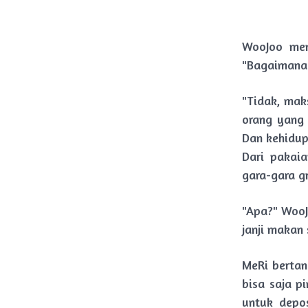
WooJoo men
"Bagaimana
"Tidak, mak
orang yang 
Dan kehidup
Dari pakai
gara-gara gr
"Apa?" WooJo
janji makan 
MeRi berta
bisa saja p
untuk depo