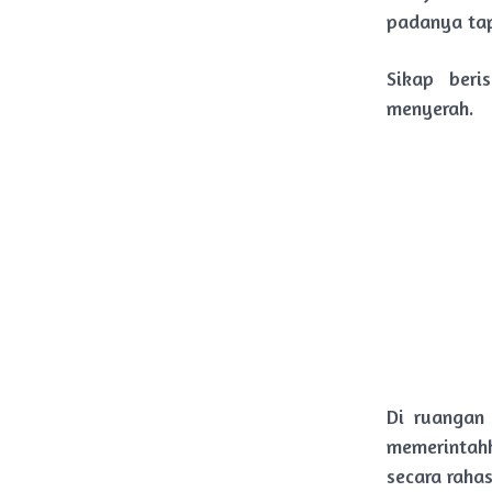
padanya tap
Sikap ber
menyerah.
Di ruangan 
memerintah
secara rahas