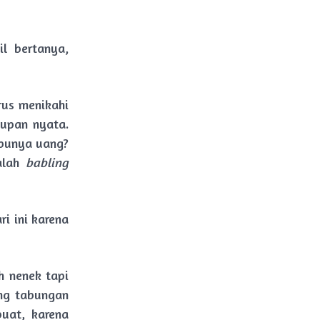
l bertanya,
rus menikahi
dupan nyata.
 punya uang?
alah
babling
ri ini karena
 nenek tapi
ing tabungan
uat, karena