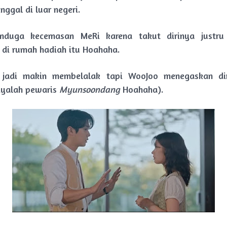
inggal di luar negeri.
duga kecemasan MeRi karena takut dirinya justr
di rumah hadiah itu Hoahaha.
jadi makin membelalak tapi WooJoo menegaskan di
 iyalah pewaris
Myunsoondang
Hoahaha).