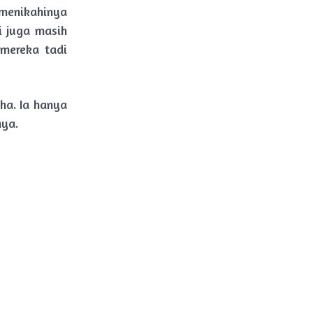
menikahinya
i juga masih
mereka tadi
ha. Ia hanya
nya.