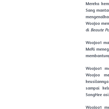
Mereka kem
Sang mantan
mengenalka
WooJoo mem
di
Beaute Pa
WooJoo1 ma
MeRi menegu
membantunya
WooJoo1 ma
WooJoo me
keusilanny
sampai kel
SongHee asi
WooJoo1 me