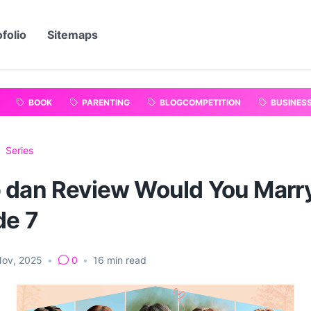
folio
Sitemaps
BOOK
PARENTING
BLOGCOMPETITION
BUSINES
Series
 dan Review Would You Marr
de 7
Nov, 2025
•
0
•
16
min read