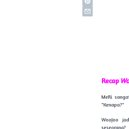
Recap
Wo
MeRi sanga
"Kenapa?"
WooJoo ja
seseorang?