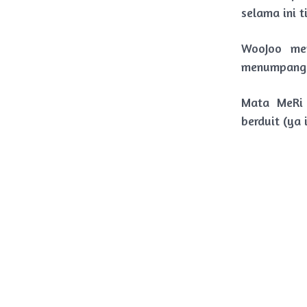
selama ini t
WooJoo men
menumpang 
Mata MeRi 
berduit (ya