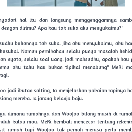
yadari hal itu dan langsung menggenggamnya sambi
 dengan dirimu? Apa kau tak suka aku menyukaimu?"
sudku bukannya tak suka. Jika aku menyukaimu, aku ha
kusukai. Namun pernikahan selalu punya masalah kehi
an nyata, selalu soal uang. Jadi maksudku, apakah kau
anmu aku tahu kau bukan tipikal menabung" MeRi m
ogi.
o jadi ikutan salting, Ia menjelaskan pakaian rapinya ha
siang mereka. Ia jarang belanja baju.
nya dimana rumahnya dan WooJoo bilang masih di rumah
indah kalau mau. MeRi kembali mencecar tentang reken
sit rumah tapi WooJoo tak pernah merasa perlu memb