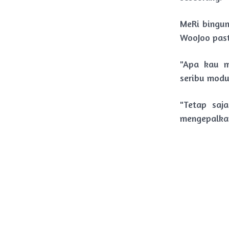
MeRi bingun
WooJoo past
"Apa kau m
seribu modus
"Tetap saj
mengepalka