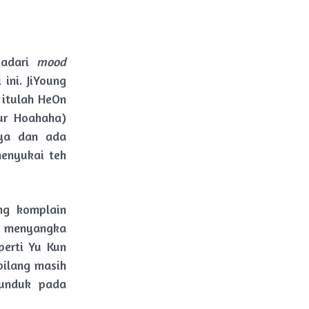
yadari
mood
ini. JiYoung
 itulah HeOn
ur Hoahaha)
nya dan ada
menyukai teh
ng komplain
k menyangka
perti Yu Kun
bilang masih
tunduk pada