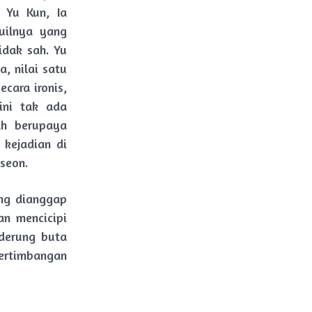
 Yu Kun, Ia
uilnya yang
idak sah. Yu
, nilai satu
cara ironis,
 ini tak ada
ah berupaya
kejadian di
seon.
ng dianggap
an mencicipi
derung buta
rtimbangan