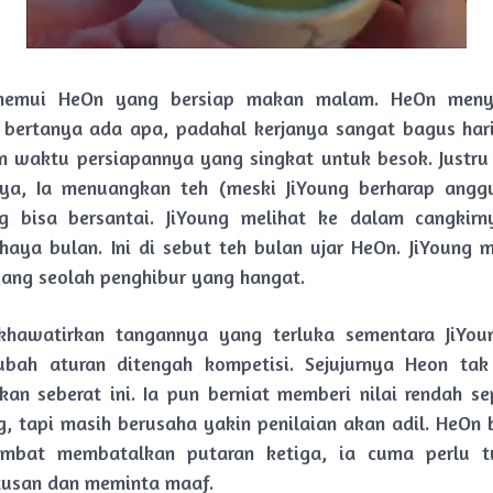
enemui HeOn yang bersiap makan malam. HeOn men
 bertanya ada apa, padahal kerjanya sangat bagus hari 
 waktu persiapannya yang singkat untuk besok. Justru
ya, Ia menuangkan teh (meski JiYoung berharap angg
ng bisa bersantai. JiYoung melihat ke dalam cangkir
haya bulan. Ini di sebut teh bulan ujar HeOn. JiYoung 
yang seolah penghibur yang hangat.
hawatirkan tangannya yang terluka sementara JiYou
bah aturan ditengah kompetisi. Sejujurnya Heon ta
kan seberat ini. Ia pun berniat memberi nilai rendah se
, tapi masih berusaha yakin penilaian akan adil. HeOn 
ambat membatalkan putaran ketiga, ia cuma perlu 
tusan dan meminta maaf.