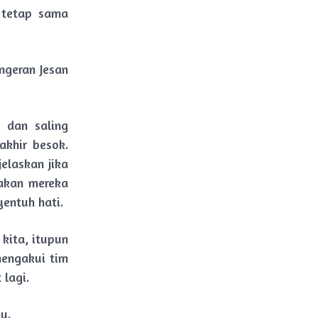
a tetap sama
ngeran Jesan
 dan saling
akhir besok.
elaskan jika
akan mereka
entuh hati.
kita, itupun
mengakui tim
lagi.
u.