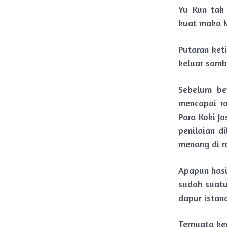
Yu Kun tak 
kuat maka 
Putaran ket
keluar samb
Sebelum be
mencapai ra
Para Koki J
penilaian 
menang di r
Apapun hasi
sudah suatu
dapur istan
Ternyata ke