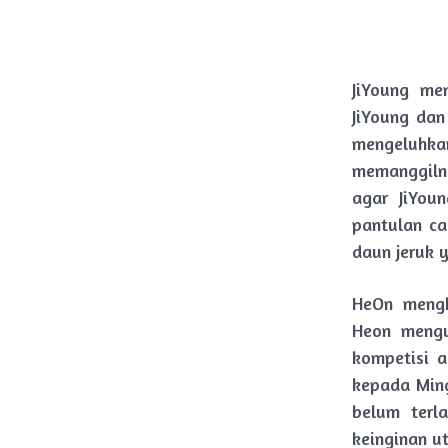
JiYoung m
JiYoung dan
mengeluhkan
memanggiln
agar JiYou
pantulan ca
daun jeruk 
HeOn mengk
Heon mengu
kompetisi a
kepada Ming
belum terl
keinginan u