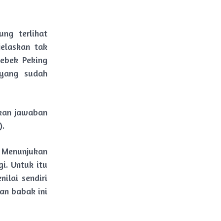
ung terlihat
jelaskan tak
bebek Peking
yang sudah
kan jawaban
).
 Menunjukan
i. Untuk itu
ilai sendiri
an babak ini