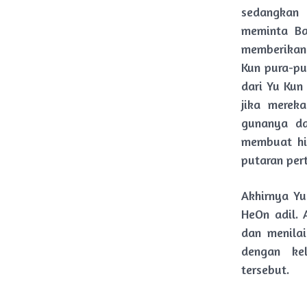
sedangkan 
meminta Ba
memberikan 
Kun pura-pu
dari Yu Kun
jika mereka
gunanya da
membuat hi
putaran pert
Akhirnya Y
HeOn adil. 
dan menila
dengan ke
tersebut.