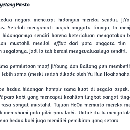
yetang
Presto
edua negara mencicipi hidangan mereka sendiri. JiYo
ras. Setelah mengamati wajah anggota timnya, Ia men
i hidangannya sendiri karena keterlaluan mengatakan 
dan mustahil menilai
effort
dari para anggota tim 
 segalanya. Jadi Ia tak berani mengevaluasinya sendiri.
ima permintaan maaf JiYoung dan Bailong pun memberi
 lebih sama (meski sudah dikode oleh Yu Kun Hoahahaha
on kedua hidangan hampir sama kuat di segala aspek.
t
para koki yang mencapai keahlian tingkat sangat tingg
i rasa sangat mustahil. Tujuan HeOn meminta mereka men
k memahami pola pikir para koki. Untuk itu Ia menyatak
rena kedua koki juga memiliki pemikiran yang setara.