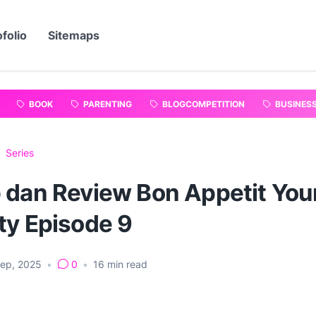
folio
Sitemaps
BOOK
PARENTING
BLOGCOMPETITION
BUSINES
Series
 dan Review Bon Appetit You
ty Episode 9
Sep, 2025
•
0
•
16
min read