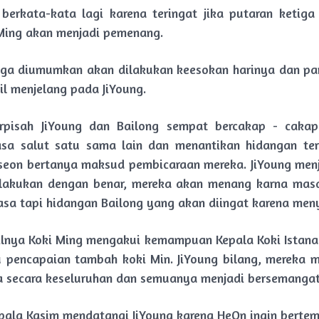
berkata-kata lagi karena teringat jika putaran ketig
Ming akan menjadi pemenang.
iga diumumkan akan dilakukan keesokan harinya dan pa
il menjelang pada JiYoung.
rpisah JiYoung dan Bailong sempat bercakap - cakap
sa salut satu sama lain dan menantikan hidangan ter
oseon bertanya maksud pembicaraan mereka. JiYoung menj
dilakukan dengan benar, mereka akan menang karna mas
asa tapi hidangan Bailong yang akan diingat karena meny
lnya Koki Ming mengakui kemampuan Kepala Koki Istana 
 pencapaian tambah koki Min. JiYoung bilang, mereka 
a secara keseluruhan dan semuanya menjadi bersemangat 
pala Kasim mendatangi JiYoung karena HeOn ingin bertem