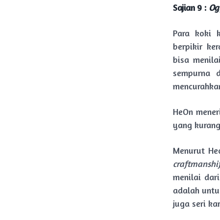
Sajian 9 :
Og
Para koki k
berpikir ke
bisa menila
sempurna 
mencurahkan
HeOn mener
yang kurang
Menurut He
craftmanshif
menilai dar
adalah untu
juga seri ka