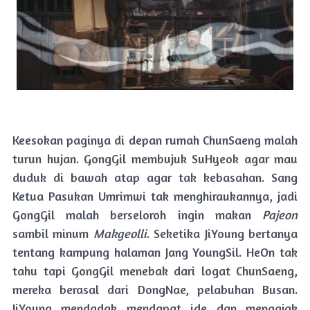
Keesokan paginya di depan rumah ChunSaeng malah
turun hujan. GongGil membujuk SuHyeok agar mau
duduk di bawah atap agar tak kebasahan. Sang
Ketua Pasukan Umrimwi tak menghiraukannya, jadi
GongGil malah berseloroh ingin makan
Pajeon
sambil minum
Makgeolli
. Seketika JiYoung bertanya
tentang kampung halaman Jang YoungSil. HeOn tak
tahu tapi GongGil menebak dari logat ChunSaeng,
mereka berasal dari DongNae, pelabuhan Busan.
JiYoung mendadak mendapat ide dan mengajak