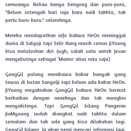
semuanya. Beliau hanya bengong dan pura-pura,
"Belum setengah hari raja baru naik takhta, tak
perlu buru-buru." selorohnya.
Mereka mendapatkan info bahwa HeOn meninggal
dunia di Salgoji tapi Selir Kang masih cemas JiYoung
bisa meloloskan diri (ugh, salah satu antek Jesan
menyebutnya sebagai 'Mama' alias ratu saja)
GongGil pulang membawa kabar banyak yang
tewas di hutan Sangolji tapi belum ada kabar HeOn.
JiYoung meyakinkan GongGil bahwa HeOn berniat
berbaikan dengan neneknya dan tak mungkin
menyakitinya. Tapi GongGil bilang Pangeran
JinMyoung sudah diangkat naik takhta dalam
semalam dan tak ada yang bisa dilakukan lagi.
GongGil bilang, Ia akan pergi mencari informasi lagi.